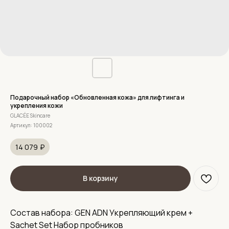
Подарочный набор «Обновленная кожа» для лифтинга и
укрепления кожи
GLACÉE Skincare
Артикул:
100002
14 079
₽
В корзину
Состав набора: GEN ADN Укрепляющий крем +
Sachet Set Набор пробников