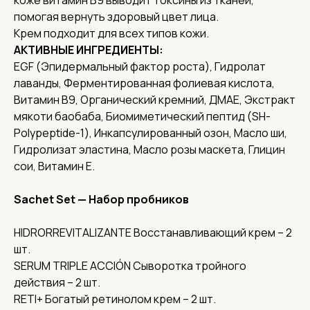
коже витамин В9 выводит токсины из тканей,
помогая вернуть здоровый цвет лица.
Крем подходит для всех типов кожи.
АКТИВНЫЕ ИНГРЕДИЕНТЫ:
EGF (Эпидермальный фактор роста), Гидролат
лаванды, Ферментированная фолиевая кислота,
Витамин В9, Органический кремний, ДМАЕ, Экстракт
мякоти баобаба, Биомиметический пептид (SH-
Polypeptide-1), Инкапсулированный озон, Масло ши,
Гидролизат эластина, Масло розы маскета, Глицин
сои, Витамин Е.
Sachet
Set
— Набор пробников
HIDRORREVITALIZANTE Восстанавливающий крем – 2
шт.
SERUM TRIPLE ACCIÓN Сыворотка тройного
действия – 2 шт.
RETI+ Богатый ретинолом крем – 2 шт.