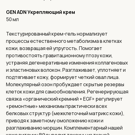
GEN ADN Укрепляющий крем
50 мл
Текстурированный крем-гель нормализует
процессы естественного метаболизма в клетках
кожи, возвращая ей упругость. Помогает
противостоять гравитационному птозу кожи,
устраняя дегенеративные изменения коллагеновых
и эластиновых волокон. Разглаживает, уплотняет и
подтягивает кожу, формирует четкий овал лица.
Молекулярный озон пробуждает скрытые резервы
клеток кожи для самообновления. Регенерирующая
связка «органический кремний + EGF» регулирует
«ремонтные» механизмы практически всех
белковых структур (межклеточный матрикс кожи),
приводя к заметному омоложению кожи и
разглаживанию морщин. Комплементарный нашей