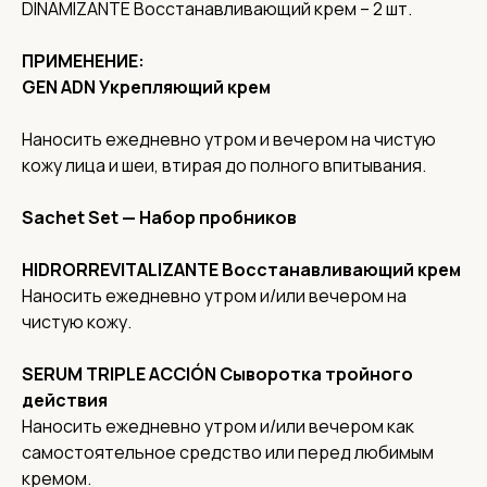
DINAMIZANTE Восстанавливающий крем – 2 шт.
ПРИМЕНЕНИЕ:
GEN ADN Укрепляющий крем
Наносить ежедневно утром и вечером на чистую
кожу лица и шеи, втирая до полного впитывания.
Соц. сети
Sachet Set — Набор пробников
О нас
HIDRORREVITALIZANTE Восстанавливающий крем
Доставка
Наносить ежедневно утром и/или вечером на
Контакты
чистую кожу.
Адреса
Адрес офиса и пункта выдачи:
SERUM TRIPLE ACCIÓN Сыворотка тройного
г. Нижний Новгород, ул. Короленко, 32
действия
Реквизиты
Наносить ежедневно утром и/или вечером как
ИНН 5262359886,
самостоятельное средство или перед любимым
ОГРН 1185275060838
кремом.
КПП 526201001