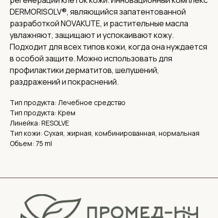
регенерации клеток кожи. Инновационный комплекс
DERMORISOLV®, являющийся запатентованной
разработкой NOVAKUTE, и растительные масла
увлажняют, защищают и успокаивают кожу.
Подходит для всех типов кожи, когда она нуждается
в особой защите. Можно использовать для
Соц. сети
профилактики дерматитов, шелушений,
раздражений и покраснений.
О нас
Доставка
Тип продукта: Лечебное средство
Тип продукта: Крем
Контакты
Линейка: RESOLVE
Адреса
Тип кожи: Сухая, жирная, комбинированная, нормальная
Адрес офиса и пункта выдачи:
Объем: 75 ml
г. Нижний Новгород, ул. Короленко, 32
Реквизиты
ИНН 5262359886,
ОГРН 1185275060838
КПП 526201001