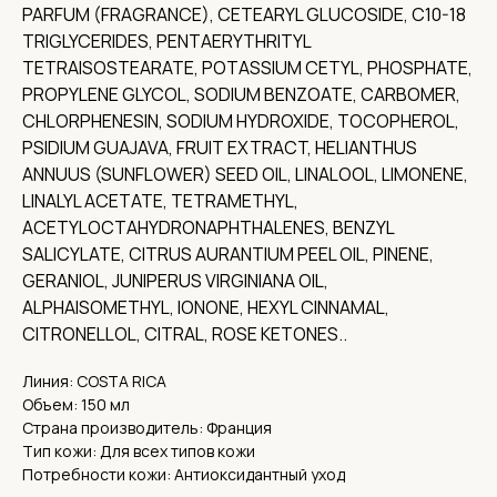
PARFUM (FRAGRANCE), CETEARYL GLUCOSIDE, C10-18
TRIGLYCERIDES, PENTAERYTHRITYL
TETRAISOSTEARATE, POTASSIUM CETYL, PHOSPHATE,
PROPYLENE GLYCOL, SODIUM BENZOATE, CARBOMER,
Соц. сети
CHLORPHENESIN, SODIUM HYDROXIDE, TOCOPHEROL,
PSIDIUM GUAJAVA, FRUIT EXTRACT, HELIANTHUS
О нас
ANNUUS (SUNFLOWER) SEED OIL, LINALOOL, LIMONENE,
Доставка
LINALYL ACETATE, TETRAMETHYL,
Контакты
ACETYLOCTAHYDRONAPHTHALENES, BENZYL
Адреса
SALICYLATE, CITRUS AURANTIUM PEEL OIL, PINENE,
Адрес офиса и пункта выдачи:
GERANIOL, JUNIPERUS VIRGINIANA OIL,
г. Нижний Новгород, ул. Короленко, 32
ALPHAISOMETHYL, IONONE, HEXYL CINNAMAL,
Реквизиты
CITRONELLOL, CITRAL, ROSE KETONES..
ИНН 5262359886,
Линия: COSTA RICA
ОГРН 1185275060838
Объем: 150 мл
КПП 526201001
Страна производитель: Франция
Тип кожи: Для всех типов кожи
Потребности кожи: Антиоксидантный уход