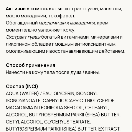
Активные компоненты:
экстракт гуавы, масло ши,
масло макадамии, токоферол.
Обогащенный
маслами ши и макадамии
, крем
моментально увлажняет кожу.
Экстракт гуавы
богатый витаминами, минералами и
ликопином обладает мощным антиоксидантным,
омолаживающим и восстанавливающим действием.
Способ применения
Нанести на кожу тела после душа / ванны.
Состав (INCI)
AQUA (WATER) / EAU, GLYCERIN, ISONONYL
ISONONANOATE, CAPRYLIC/CAPRIC TRIGLYCERIDE,
MACADAMIA INTEGRIFOLIA SEED OIL, CETEARYL,
ALCOHOL, BUTYROSPERMUM PARKII (SHEA) BUTTER,
CETYL ALCOHOL, GLYCERYL STEARATE,
BUTYROSPERMUM PARKII (SHEA) BUTTER, EXTRACT,