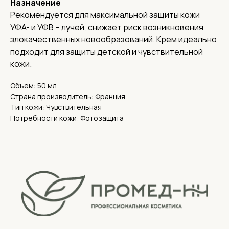
Назначение
О нас
Рекомендуется для максимальной защиты кожи
Доставка
УФA- и УФВ – лучей, снижает риск возникновения
Контакты
злокачественных новообразований. Крем идеально
Адреса
подходит для защиты детской и чувствительной
Адрес офиса и пункта выдачи:
кожи.
г. Нижний Новгород, ул. Короленко, 32
Реквизиты
Объем: 50 мл
ИНН 5262359886,
Страна производитель: Франция
ОГРН 1185275060838
Тип кожи: Чувствительная
КПП 526201001
Потребности кожи: Фотозащита
Политика конфиденциальности
Обработка персональных данных