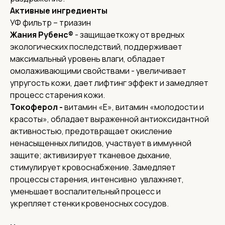
Активные ингредиенты
УФ фильтр – триазин
Жания Рубенс®
- защищаеткожу от вредных
экологических последствий, поддерживает
максимальный уровень влаги, обладает
омолаживающими свойствами - увеличивает
упругость кожи, дает лифтинг эффект и замедляет
процесс старения кожи.
Токоферол -
витамин «Е», витамин «молодости и
красоты», обладает выраженной антиоксидантной
активностью, предотвращает окисление
ненасыщенных липидов, участвует в иммунной
защите; активизирует тканевое дыхание,
стимулирует кровоснабжение. Замедляет
процессы старения, интенсивно увлажняет,
уменьшает воспалительный процесс и
Соц. сети
укрепляет стенки кровеносных сосудов.