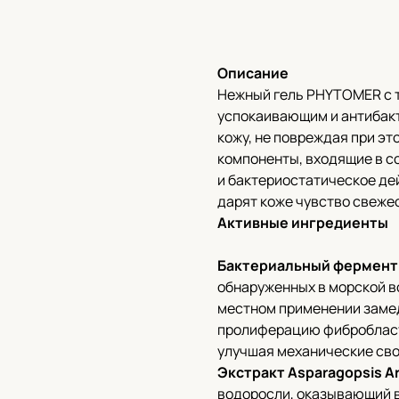
В корзину
Описание
Нежный гель PHYTOMER с 
успокаивающим и антибак
кожу, не повреждая при э
компоненты, входящие в с
и бактериостатическое де
дарят коже чувство свежес
Активные ингредиенты
Бактериальный фермент
обнаруженных в морской в
местном применении заме
пролиферацию фибробласт
улучшая механические свой
Экстракт Asparagopsis A
водоросли, оказывающий 