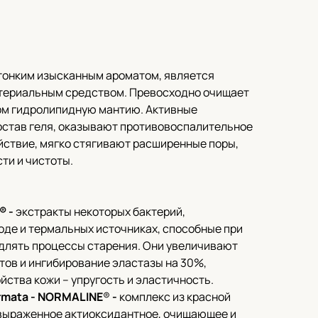
тонким изысканным ароматом, является
териальным средством. Превосходно очищает
том гидролипидную мантию. Активные
остав геля, оказывают противовоспалительное
йствие, мягко стягивают расширенные поры,
ти и чистоты.
® -
экстракты некоторых бактерий,
оде и термальных источниках, способные при
длять процессы старения. Они увеличивают
ов и ингибирование эластазы на 30%,
ства кожи – упругость и эластичность.
rmata - NORMALINE
®
-
комплекс из красной
выраженное актиоксидантное, очищающее и