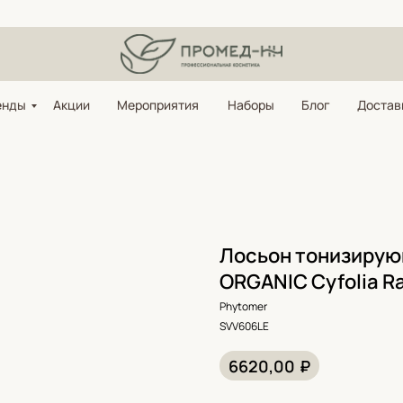
енды
Акции
Мероприятия
Наборы
Блог
Достав
Лосьон тонизирующ
ORGANIC Cyfolia Ra
Phytomer
SVV606LE
₽
6620,00