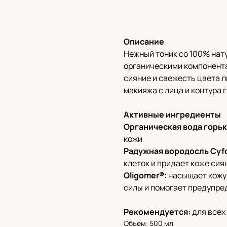
В корзину
Описание
Нежный тоник со 100% на
органическими компонента
сияние и свежесть цвета 
макияжа с лица и контура г
Активные ингредиенты
Органическая вода горь
кожи
Радужная вородосль Cyfol
клеток и придает коже сия
Oligomer®:
насыщает кожу
силы и помогает предупре
Рекомендуется:
для всех
Объем: 500 мл