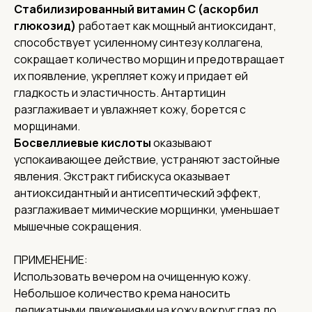
Стабилизированный витамин С (аскорбил
глюкозид)
работает как мощный антиоксидант,
способствует усиленному синтезу коллагена,
сокращает количество морщин и предотвращает
их появление, укрепляет кожу и придает ей
гладкость и эластичность. Антартицин
разглаживает и увлажняет кожу, борется с
морщинами.
Соц. сети
Босвеллиевые кислоты
оказывают
успокаивающее действие, устраняют застойные
явления. Экстракт гибискуса оказывает
О нас
антиоксидантный и антисептический эффект,
Доставка
разглаживает мимические морщинки, уменьшает
Контакты
мышечные сокращения.
Адреса
Адрес офиса и пункта выдачи:
ПРИМЕНЕНИЕ:
г. Нижний Новгород, ул. Короленко, 32
Использовать вечером на очищенную кожу.
Реквизиты
Небольшое количество крема наносить
ИНН 5262359886,
деликатными движениями на кожу вокруг глаз до