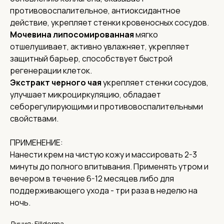
Соц. сети
противовоспалительное, антиоксидантное
действие, укрепляет стенки кровеносных сосудов.
О нас
Мочевина липосомированная
мягко
отшелушивает, активно увлажняет, укрепляет
Доставка
защитный барьер, способствует быстрой
Контакты
регенерации клеток.
Адреса
Экстракт черного чая
укрепляет стенки сосудов,
Адрес офиса и пункта выдачи:
улучшает микроциркуляцию, обладает
г. Нижний Новгород, ул. Короленко, 32
себорегулирующими и противовоспалительными
Реквизиты
свойствами.
ИНН 5262359886,
ОГРН 1185275060838
ПРИМЕНЕНИЕ:
КПП 526201001
Нанести крем на чистую кожу и массировать 2-3
минуты до полного впитывания. Применять утром и
вечером в течение 6-12 месяцев либо для
поддерживающего ухода - три раза в неделю на
ночь.
Линия: Fillderma