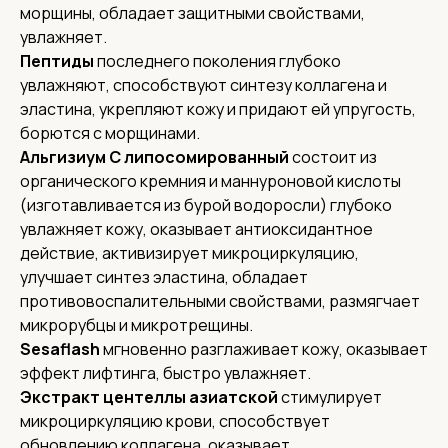
морщины, обладает защитными свойствами,
увлажняет.
Пептиды
последнего поколения глубоко
увлажняют, способствуют синтезу коллагена и
эластина, укрепляют кожу и придают ей упругость,
борются с морщинами.
Альгизиум С липосомированный
состоит из
органического кремния и маннуроновой кислоты
(изготавливается из бурой водоросли) глубоко
увлажняет кожу, оказывает антиоксидантное
действие, активизирует микроциркуляцию,
улучшает синтез эластина, обладает
противовоспалительными свойствами, размягчает
микрорубцы и микротрещины.
Sesaflash
мгновенно разглаживает кожу, оказывает
эффект лифтинга, быстро увлажняет.
Экстракт центеллы азиатской
стимулирует
микроциркуляцию крови, способствует
обновлению коллагена, оказывает