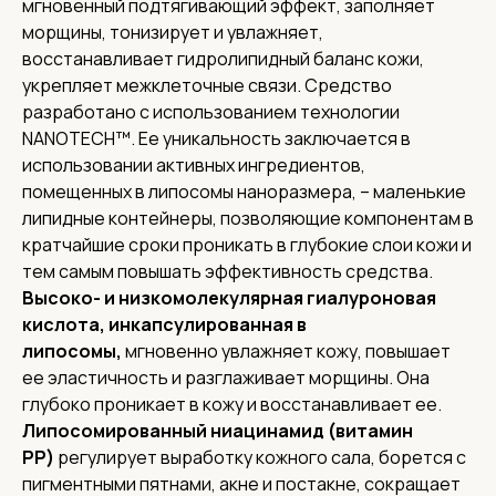
мгновенный подтягивающий эффект, заполняет
морщины, тонизирует и увлажняет,
восстанавливает гидролипидный баланс кожи,
укрепляет межклеточные связи. Средство
разработано с использованием технологии
NANOTECH™. Ее уникальность заключается в
использовании активных ингредиентов,
помещенных в липосомы наноразмера, – маленькие
липидные контейнеры, позволяющие компонентам в
кратчайшие сроки проникать в глубокие слои кожи и
тем самым повышать эффективность средства.
Высоко- и низкомолекулярная гиалуроновая
кислота, инкапсулированная в
липосомы,
мгновенно увлажняет кожу, повышает
ее эластичность и разглаживает морщины. Она
глубоко проникает в кожу и восстанавливает ее.
Липосомированный ниацинамид (витамин
PP)
регулирует выработку кожного сала, борется с
пигментными пятнами, акне и постакне, сокращает