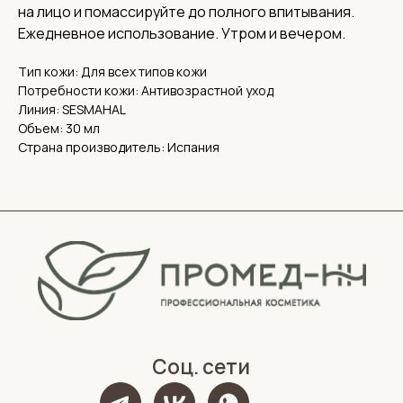
ИНН 5262359886,
на лицо и помассируйте до полного впитывания.
ОГРН 1185275060838
Ежедневное использование. Утром и вечером.
КПП 526201001
Тип кожи: Для всех типов кожи
Потребности кожи: Антивозрастной уход
Линия: SESMAHAL
Объем: 30 мл
Страна производитель: Испания
Политика конфиденциальности
Обработка персональных данных