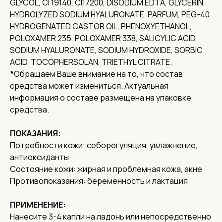
GLYCOL, CI 19140, CI17200, DISODIUM EDTA, GLYCERIN,
HYDROLYZED SODIUM HYALURONATE, PARFUM, PEG-40
HYDROGENATED CASTOR OIL, PHENOXYETHANOL,
POLOXAMER 235, POLOXAMER 338, SALICYLIC ACID,
SODIUM HYALURONATE, SODIUM HYDROXIDE, SORBIC
ACID, TOCOPHERSOLAN, TRIETHYL CITRATE.
*
Обращаем Ваше внимание на то, что состав
средства может измениться. Актуальная
информация о составе размещена на упаковке
средства.
Соц. сети
ПОКАЗАНИЯ:
О нас
Потребности кожи: себорегуляция, увлажнение,
Доставка
антиоксиданты
Контакты
Состояние кожи: жирная и проблемная кожа, акне
Адреса
Противопоказания: беременность и лактация
Адрес офиса и пункта выдачи:
г. Нижний Новгород, ул. Короленко, 32
ПРИМЕНЕНИЕ:
Реквизиты
Нанесите 3-4 капли на ладонь или непосредственно