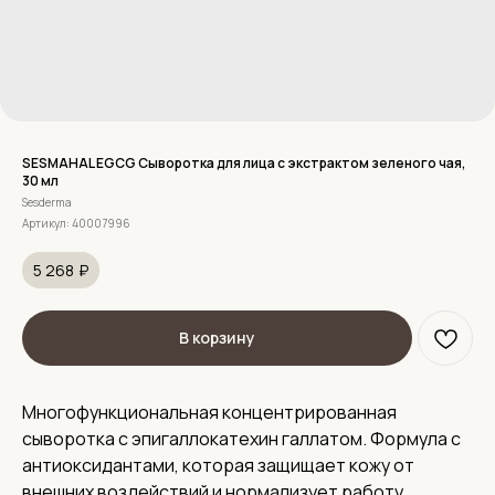
SESMAHAL EGCG Сыворотка для лица с экстрактом зеленого чая,
30 мл
Sesderma
Артикул:
40007996
5 268
₽
В корзину
Многофункциональная концентрированная
сыворотка с эпигаллокатехин галлатом. Формула с
антиоксидантами, которая защищает кожу от
внешних воздействий и нормализует работу