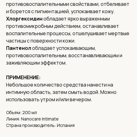
противовоспалительными свойствами, отбеливает
и борется с пигментацией, успокаивает кожу.
Хлоргексидин
обладает ярко выраженным
Соц. сети
противомикробным действием, останавливает
воспалительные процессы, отшелушивает мертвые
частицы с поверхности кожи.
О нас
Пантенол
обладает успокаивающим,
Доставка
противовоспалительным, восстанавливающим и
Контакты
заживляющим эффектом.
Адреса
Адрес офиса и пункта выдачи:
ПРИМЕНЕНИЕ:
г. Нижний Новгород, ул. Короленко, 32
Небольшое количество средства нанести на
Реквизиты
интимную область, затем смыть водой. Можно
ИНН 5262359886,
использовать утром и/или вечером.
ОГРН 1185275060838
КПП 526201001
Объем: 200 мл
Линия: Nanocare Intimate
Страна производитель: Испания