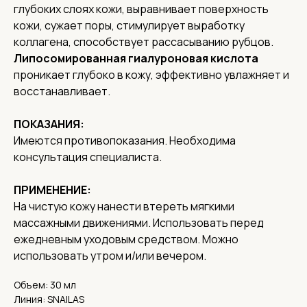
глубоких слоях кожи, выравнивает поверхность
кожи, сужает поры, стимулирует выработку
коллагена, способствует рассасыванию рубцов.
Липосомированная гиалуроновая кислота
проникает глубоко в кожу, эффективно увлажняет и
Соц. сети
восстанавливает.
О нас
ПОКАЗАНИЯ:
Доставка
Имеются противопоказания. Необходима
Контакты
консультация специалиста.
Адреса
Адрес офиса и пункта выдачи:
ПРИМЕНЕНИЕ:
г. Нижний Новгород, ул. Короленко, 32
На чистую кожу нанести втереть мягкими
Реквизиты
массажными движениями. Использовать перед
ИНН 5262359886,
ежедневным уходовым средством. Можно
ОГРН 1185275060838
использовать утром и/или вечером.
КПП 526201001
Объем: 30 мл
Линия: SNAILAS