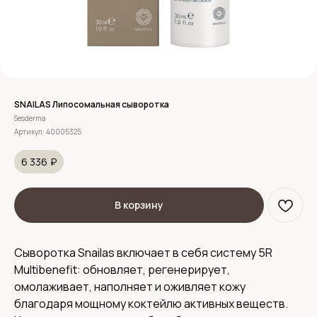
SNAILAS Липосомальная сыворотка
Sesderma
Артикул:
40005325
6 336
₽
В корзину
Сыворотка Snailas включает в себя систему 5R
Multibenefit: обновляет, регенерирует,
омолаживает, наполняет и оживляет кожу
благодаря мощному коктейлю активных веществ.