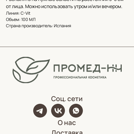
Адрес офиса и пункта выдачи:
от лица. Можно использовать утром и/или вечером.
г. Нижний Новгород, ул. Короленко, 32
Линия: C-Vit
Реквизиты
Объем: 100 МЛ
ИНН 5262359886,
Страна производитель: Испания
ОГРН 1185275060838
КПП 526201001
Политика конфиденциальности
Обработка персональных данных