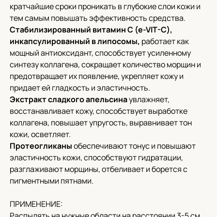
кратчайшие сроки проникать в глубокие слои кожи и
тем самым повышать эффективность средства.
Стабилизированный витамин С (e-VIT-C),
инкапсулированный в липосомы,
работает как
мощный антиоксидант, способствует усиленному
синтезу коллагена, сокращает количество морщин и
предотвращает их появление, укрепляет кожу и
придает ей гладкость и эластичность.
Экстракт сладкого апельсина
увлажняет,
восстанавливает кожу, способствует выработке
коллагена, повышает упругость, выравнивает тон
кожи, осветляет.
Соц. сети
Протеогликаны
обеспечивают тонус и повышают
эластичность кожи, способствуют гидратации,
разглаживают морщины, отбеливает и борется с
О нас
пигментными пятнами.
Доставка
Контакты
ПРИМЕНЕНИЕ:
Адреса
Распылять на нужные области на расстоянии 3-5 см