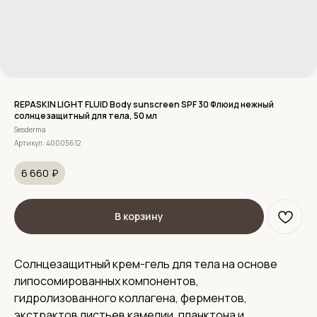
REPASKIN LIGHT FLUID Body sunscreen SPF 30 Флюид нежный
солнцезащитный для тела, 50 мл
Sesderma
Артикул:
40005612
6 660
₽
В корзину
Солнцезащитный крем-гель для тела на основе
липосомированных компонентов,
гидролизованного коллагена, ферментов,
экстрактов листьев камелии, планктона и