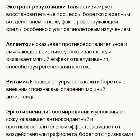
Экстракт резуховидки Таля
активизирует
восстановительные процессы, борется с вредным
Соц. сети
воздействием на кожу факторов окружающей
среды, особенно с ультрафиолетовым излучением.
О нас
Доставка
Аллантоин
оказывает противовоспалительное и
Контакты
смягчающее действие, успокаивает кожу и
Адреса
оказывает мягкий эффект отшелушивания,
Адрес офиса и пункта выдачи:
способствуя регенерации клеток.
г. Нижний Новгород, ул. Короленко, 32
Реквизиты
Витамин Е
повышает упругость кожи и борется с
ИНН 5262359886,
внешними признаками старения, мощный
ОГРН 1185275060838
антиоксидант.
КПП 526201001
Эрготионеин липосомированный
успокаивает
кожу, оказывает антиоксидантный и
противовоспалительный эффект, защищает от
воздействия ультрафиолета, борется с признаками