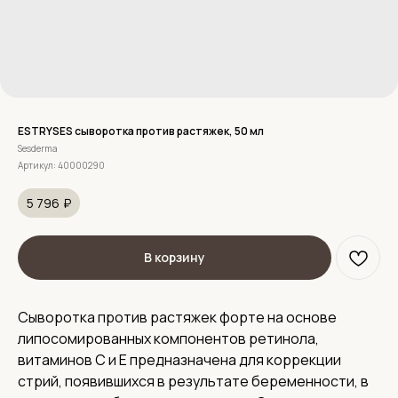
ESTRYSES сыворотка против растяжек, 50 мл
Sesderma
Артикул:
40000290
5 796
₽
В корзину
Сыворотка против растяжек форте на основе
липосомированных компонентов ретинола,
витаминов С и Е предназначена для коррекции
стрий, появившихся в результате беременности, в