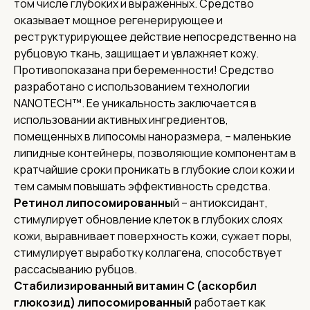
том числе глубоких и выраженных. Средство
оказывает мощное регенерирующее и
реструктурирующее действие непосредственно на
рубцовую ткань, защищает и увлажняет кожу.
Противопоказана при беременности! Средство
разработано с использованием технологии
NANOTECH™. Ее уникальность заключается в
использовании активных ингредиентов,
помещенных в липосомы наноразмера, – маленькие
липидные контейнеры, позволяющие компонентам в
кратчайшие сроки проникать в глубокие слои кожи и
тем самым повышать эффективность средства.
Ретинол липосомированны
й – антиоксидант,
стимулирует обновление клеток в глубоких слоях
кожи, выравнивает поверхность кожи, сужает поры,
стимулирует выработку коллагена, способствует
рассасыванию рубцов.
Стабилизированный витамин С (аскорбил
глюкозид) липосомированный
работает как