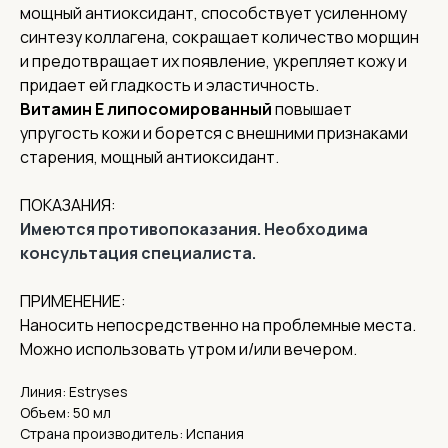
мощный антиоксидант, способствует усиленному
синтезу коллагена, сокращает количество морщин
и предотвращает их появление, укрепляет кожу и
придает ей гладкость и эластичность.
Соц. сети
Витамин Е липосомированный
повышает
упругость кожи и борется с внешними признаками
О нас
старения, мощный антиоксидант.
Доставка
ПОКАЗАНИЯ:
Контакты
Имеются противопоказания. Необходима
Адреса
консультация специалиста.
Адрес офиса и пункта выдачи:
г. Нижний Новгород, ул. Короленко, 32
ПРИМЕНЕНИЕ:
Реквизиты
Наносить непосредственно на проблемные места.
ИНН 5262359886,
Можно использовать утром и/или вечером.
ОГРН 1185275060838
КПП 526201001
Линия: Estryses
Объем: 50 мл
Страна производитель: Испания